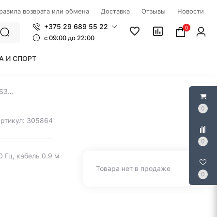
правила возврата или обмена
Доставка
Отзывы
Новости
+375 29 689 55 22
0
c 09:00 до 22:00
А И СПОРТ
Офисная гарнитура Yealink YHS34 Lite Dual
0
артикул: 305864
0
 Гц, кабель 0.9 м
Товара нет в продаже
0