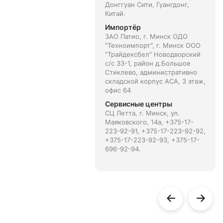
Донггуан Сити, Гуангдонг,
Китай.
Импортёр
ЗАО Патио, г. Минск ОДО
"Техноимпорт", г. Минск ООО
"Трайдексбел" Новодворский
с/с 33-1, район д.Большое
Стиклево, административно
складской корпус АСА, 3 этаж,
офис 64
Сервисные центры
СЦ Летта, г. Минск, ул.
Маяковского, 14а, +375-17-
223-92-91, +375-17-223-92-92,
+375-17-223-92-93, +375-17-
696-92-94.