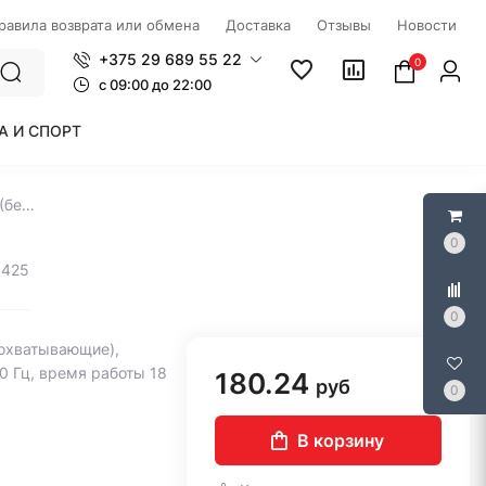
правила возврата или обмена
Доставка
Отзывы
Новости
+375 29 689 55 22
0
c 09:00 до 22:00
А И СПОРТ
Наушники GMNG GG-HS405W (белый)
0
5425
0
охватывающие),
0 Гц, время работы 18
180.24
руб
0
В корзину