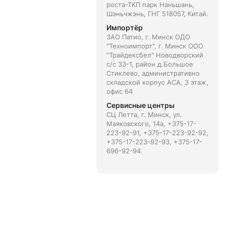
роста-ТКП парк Наньшань,
Шэньчжэнь, ГНГ 518057, Китай.
Импортёр
ЗАО Патио, г. Минск ОДО
"Техноимпорт", г. Минск ООО
"Трайдексбел" Новодворский
с/с 33-1, район д.Большое
Стиклево, административно
складской корпус АСА, 3 этаж,
офис 64
Сервисные центры
СЦ Летта, г. Минск, ул.
Маяковского, 14а, +375-17-
223-92-91, +375-17-223-92-92,
+375-17-223-92-93, +375-17-
696-92-94.