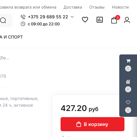
правила возврата или обмена
Доставка
Отзывы
Новости
+375 29 689 55 22
0
c 09:00 до 22:00
А И СПОРТ
Наушники Edifier NeoBuds Pro (белый)
0
379
0
ные, портативные,
м 24 ч, активное
427.20
руб
0
В корзину