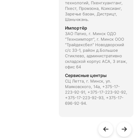
технологий, Пхенгхуангганг,
Пхест, Промзона, Ксиксианг,
Заречье баоан, Дистрицт,
Шэньчжэнь.
Импортёр
ЗАО Патио, г. Минск ОДО
"Техноимпорт", г. Минск ООО
"Трайдексбел" Новодворский
с/с 33-1, район д.Большое
Стиклево, административно
складской корпус АСА, 3 этаж,
офис 64
Сервисные центры
СЦ Летта, г. Минск, ул.
Маяковского, 14а, +375-17-
223-92-91, +375-17-223-92-92,
+375-17-223-92-93, +375-17-
696-92-94.