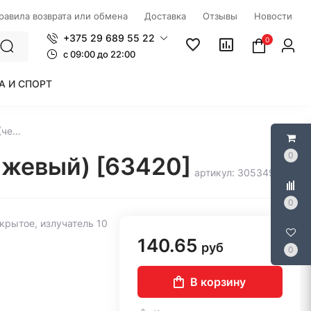
правила возврата или обмена
Доставка
Отзывы
Новости
+375 29 689 55 22
0
c 09:00 до 22:00
А И СПОРТ
Наушники Defender Pulse 420 (черный/оранжевый) [63420]
0
нжевый) [63420]
артикул: 305349
0
крытое, излучатель 10
140.65
руб
0
В корзину