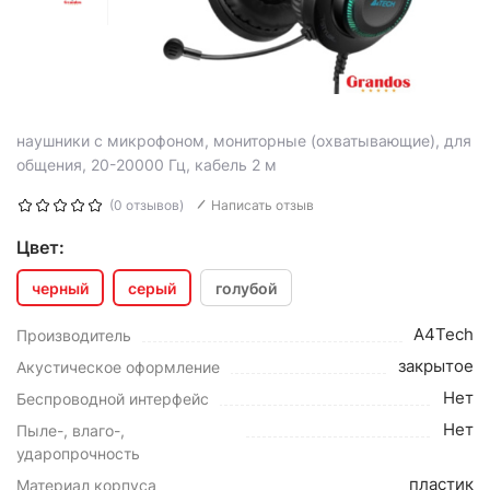
наушники с микрофоном, мониторные (охватывающие), для
общения, 20-20000 Гц, кабель 2 м
(0 отзывов)
Написать отзыв
Цвет:
черный
серый
голубой
A4Tech
Производитель
закрытое
Акустическое оформление
Нет
Беспроводной интерфейс
Нет
Пыле-, влаго-,
ударопрочность
пластик
Материал корпуса