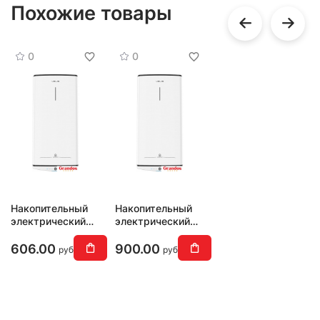
Похожие товары
0
0
Накопительный
Накопительный
электрический
электрический
водонагреватель
водонагреватель
Ariston Velis Tech
Ariston Velis Tech
606.00
900.00
руб
руб
PW ABSE 30
PW ABSE 80