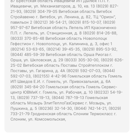
87 Брестская область Ивацевичи ИП Дылюк П.П. г.
Ивацевичи, ул. Механизаторов, д. 10, кв. 13 (8029) 827-
21-93, (8029) 304-79-05 Витебская область Витебск
Стройавеню г. Витебск, ул. Ленина, д. 82, ТЦ "Орион",
павильон 2 (80212) 36-54-21, (8029) 815-10-07, (8029)
957-97-67 Витебская область Лепель ИП Красниченко
П.П. г. Лепель, ул. Станционная, д. 8 (8029) 814-26-88,
(8033) 370-85-48 Витебская область Новополоцк
Гефестион г. Новополоцк, ул. Калинина, д. 3, офис 1
(80214) 53-63-65, (80214) 39-45-35, (8029) 895-53-92,
(8044) 485-59-39 Витебская область Орша Риогаз г.
Орша, ул. Шкловская, д. 29 (8033) 305-30-00, (8029) 626-
25-02 Витебская область Поставы Стройтеплоком г.
Поставы, ул. Гагарина, д. 4А (8029) 592-07-03, (8044)
592-07-03, (802155) 4-42-96 Гомельская область Гомель
ИП Шведов Е.И. г. Гомель, ул. Привокзальная, д. 6А
(8029) 345-84-20 Гомельская область Гомель Сервис-
центр ЮВМиК г. Гомель, ул. Рабочая, д. 10 (80232) 54-19-
13, (8029) 737-19-13, (8044) 787-19-13 Гомельская
область Мозырь ЭлитТеплоГазСервис г. Мозырь, ул.
Пушкина, д. 5 (80236) 32-14-30, (8044) 742-14-21, (8029)
733-21-79 Гродненская область Слоним Термокласс г.
Слоним, ул. Комсомольская,