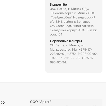
Импортёр
ЗАО Патио, г. Минск ОДО
"Техноимпорт", г. Минск ООО
"Трайдексбел" Новодворский
с/с 33-1, район д.Большое
Стиклево, административно
складской корпус АСА, 3 этаж,
офис 64
Сервисные центры
СЦ Летта, г. Минск, ул.
Маяковского, 14а, +375-17-
223-92-91, +375-17-223-92-92,
+375-17-223-92-93, +375-17-
696-92-94.
ООО "Эркен"
 22