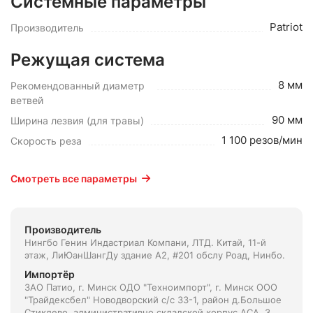
Системные параметры
Patriot
Производитель
Режущая система
8 мм
Рекомендованный диаметр
ветвей
90 мм
Ширина лезвия (для травы)
1 100 резов/мин
Скорость реза
Смотреть все параметры
Производитель
Нингбо Генин Индастриал Компани, ЛТД. Китай, 11-й
этаж, ЛиЮанШангДу здание А2, #201 обслу Роад, Нинбо.
Импортёр
ЗАО Патио, г. Минск ОДО "Техноимпорт", г. Минск ООО
"Трайдексбел" Новодворский с/с 33-1, район д.Большое
Стиклево, административно складской корпус АСА, 3