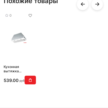
Похожие товары
0
Кухонная
вытяжка
MAUNFELD
Trapeze 602M
539.00
руб
(белый)