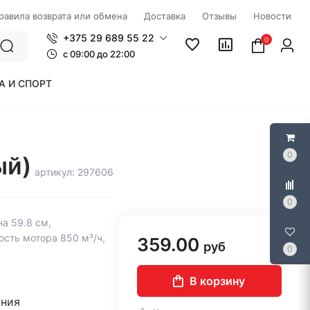
правила возврата или обмена
Доставка
Отзывы
Новости
+375 29 689 55 22
0
c 09:00 до 22:00
А И СПОРТ
0
ый)
артикул: 297606
0
а 59.8 см,
сть мотора 850 м³/ч,
359.00
руб
0
В корзину
ания