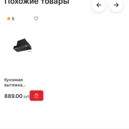
Похожие товары
5
Кухонная
вытяжка
MAUNFELD
Fantasy Light 60
889.00
руб
(черный)