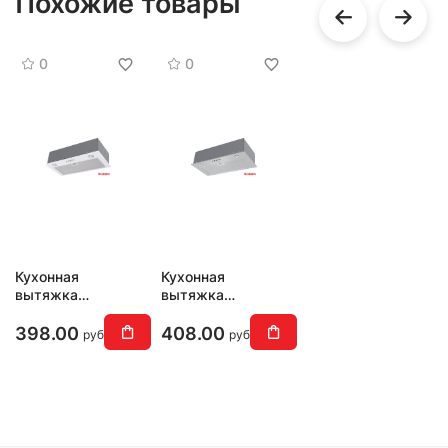
Похожие товары
0
0
Кухонная
Кухонная
вытяжка
вытяжка
MAUNFELD
MAUNFELD
Crosby Singl 5028
Crosby Singl 5028
398.00
408.00
руб
руб
(белый)
(нержавеющая
сталь)