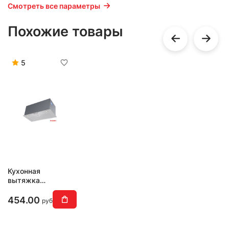
Смотреть все параметры
Похожие товары
5
Кухонная
вытяжка
MAUNFELD
Crosby Power 60
454.00
руб
(нержавеющая
сталь)