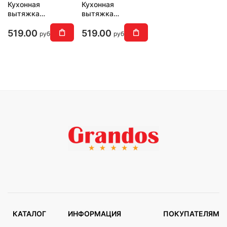
Кухонная
Кухонная
вытяжка
вытяжка
MAUNFELD
MAUNFELD
Crosby Power 50
Crosby Power 50
519.00
519.00
руб
руб
(белый)
(черный)
КАТАЛОГ
ИНФОРМАЦИЯ
ПОКУПАТЕЛЯМ