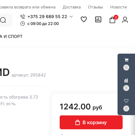
правила возврата или обмена
Доставка
Отзывы
Новости
+375 29 689 55 22
0
c 09:00 до 22:00
А И СПОРТ
0
MD
артикул: 295842
0
сть обогрева 3.72
Fi: есть
1242.00
руб
0
В корзину