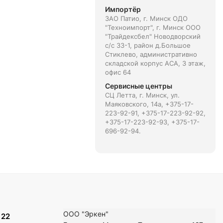
Импортёр
ЗАО Патио, г. Минск ОДО
"Техноимпорт", г. Минск ООО
"Трайдексбел" Новодворский
с/с 33-1, район д.Большое
Стиклево, административно
складской корпус АСА, 3 этаж,
офис 64
Сервисные центры
СЦ Летта, г. Минск, ул.
Маяковского, 14а, +375-17-
223-92-91, +375-17-223-92-92,
+375-17-223-92-93, +375-17-
696-92-94.
ООО "Эркен"
 22