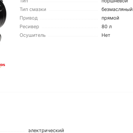
Тип
поршневой
Тип смазки
безмасляный
Привод
прямой
Ресивер
80 л
Осушитель
Нет
электрический