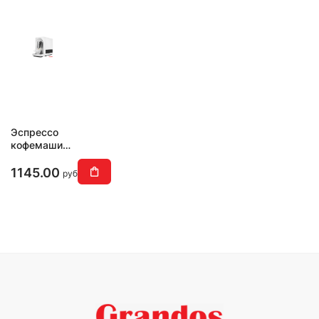
Эспрессо
кофемашина
MAUNFELD
MF-
1145.00
руб
A7021WH