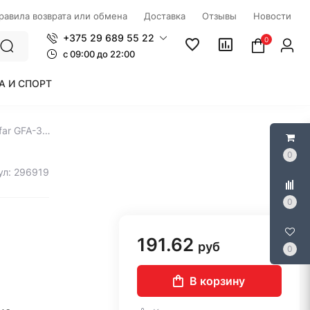
правила возврата или обмена
Доставка
Отзывы
Новости
+375 29 689 55 22
0
c 09:00 до 22:00
А И СПОРТ
Фонтанный насос Grandfar GFA-3503 GRANDFAR
0
ул: 296919
0
191.62
руб
0
В корзину