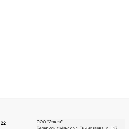
ООО "Эркен"
 22
Беларусь г.Минск ул. Тимирязева, д. 127,