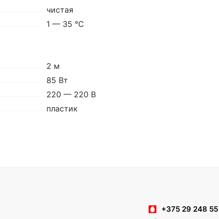
чистая
1 — 35 °C
2 м
85 Вт
220 — 220 В
пластик
+375 29 248 55