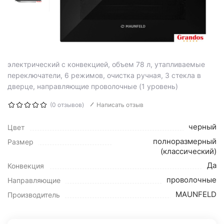
электрический с конвекцией, объем 78 л, утапливаемые
переключатели, 6 режимов, очистка ручная, 3 стекла в
дверце, направляющие проволочные (1 уровень)
(0 отзывов)
Написать отзыв
черный
Цвет
полноразмерный
Размер
(классический)
Да
Конвекция
проволочные
Направляющие
MAUNFELD
Производитель