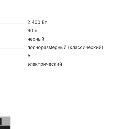
2 400 Вт
60 л
черный
полноразмерный (классический)
A
электрический