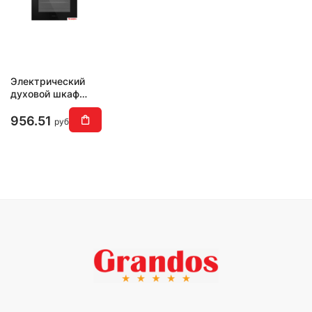
Электрический
духовой шкаф
HOMSair
OES660BK01
956.51
руб