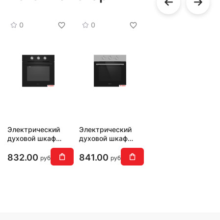
0
0
Электрический
Электрический
духовой шкаф
духовой шкаф
HOMSair
HOMSair
OES604BK
OES604S
832.00
841.00
руб
руб