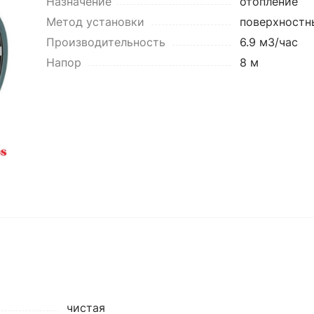
Назначение
отопление
Метод установки
поверхностн
Производительность
6.9 м3/час
Напор
8 м
чистая