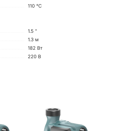
110 °C
1.5 "
1.3 м
182 Вт
220 В