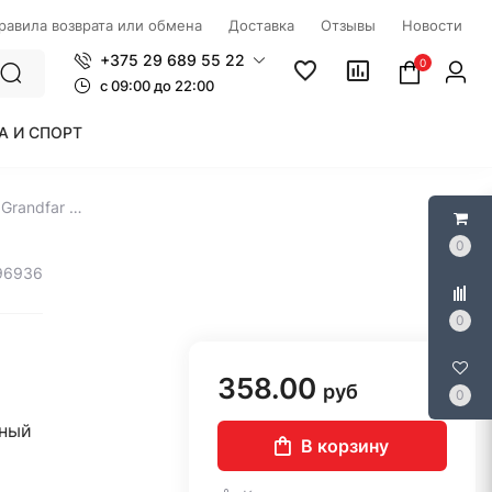
правила возврата или обмена
Доставка
Отзывы
Новости
+375 29 689 55 22
0
c 09:00 до 22:00
А И СПОРТ
Циркуляционный насос Grandfar GS25-8-180U
0
296936
0
358.00
руб
0
ный
В корзину