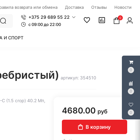
правила возврата или обмена
Доставка
Отзывы
Новости
+375 29 689 55 22
0
c 09:00 до 22:00
А И СПОРТ
0
еребристый)
артикул: 354510
0
C (1.5 crop) 40.2 Мп,
4680.00
руб
0
В корзину