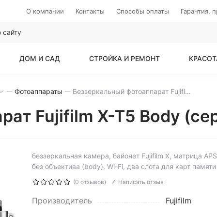
О компании
Контакты
Способы оплаты
Гарантия, 
ДОМ И САД
СТРОЙКА И РЕМОНТ
КРАСОТ
Фотоаппараты
Беззеркальный фотоаппарат Fujifilm X-T5 Body (серебристый)
ат Fujifilm X-T5 Body (с
беззеркальная камера, байонет Fujifilm X, матрица APS-
без объектива (body), Wi-Fi, два слота для карт памяти
(0 отзывов)
Написать отзыв
Производитель
Fujifilm