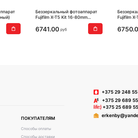
аппарат
Беззеркальный фотоаппарат
Беззерка
рный)
Fujifilm X-T5 Kit 16-80mm
Fujifilm 
(черный)
(серебри
6741.00
6750.
руб
+375 29 248 55
+375 29 689 55
+375 25 689 55
erkenby@yande
ПОКУПАТЕЛЯМ
Способы оплаты
Способы доставки