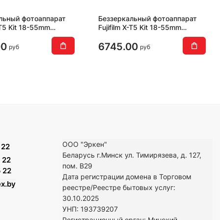
льный фотоаппарат
Беззеркальный фотоаппарат
X-T5 Kit 18-55mm
Fujifilm X-T5 Kit 18-55mm
стый)
(черный)
00
6745.00
руб
руб
ООО "Эркен"
 22
Беларусь г.Минск ул. Тимирязева, д. 127,
 22
пом. В29
 22
Дата регистрации домена в Торговом
x.by
реестре/Реестре бытовых услуг:
30.10.2025
УНП: 193739207
Регистрационный орган: Минский