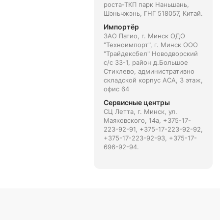
роста-ТКП парк Наньшань,
Шэньчжэнь, ГНГ 518057, Китай.
Импортёр
ЗАО Патио, г. Минск ОДО
"Техноимпорт", г. Минск ООО
"Трайдексбел" Новодворский
с/с 33-1, район д.Большое
Стиклево, административно
складской корпус АСА, 3 этаж,
офис 64
Сервисные центры
СЦ Летта, г. Минск, ул.
Маяковского, 14а, +375-17-
223-92-91, +375-17-223-92-92,
+375-17-223-92-93, +375-17-
696-92-94.