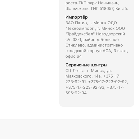
роста-ТКП парк Наньшань,
Шэньчжэнь, ГНГ 518057, Китай.
Импортёр
ЗАО Патио, г. Минск ОДО
"Техноимпорт", г. Минск ООО
"Трайдексбел" Новодворский
с/с 33-1, район д.Большое
Стиклево, административно
складской корпус АСА, 3 этаж,
офис 64
Сервисные центры
СЦ Летта, г. Минск, ул.
Маяковского, 14а, +375-17-
223-92-91, +375-17-223-92-92,
+375-17-223-92-93, +375-17-
696-92-94.